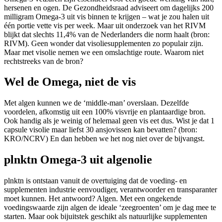
hersenen en ogen. De Gezondheidsraad adviseert om dagelijks 200
milligram Omega-3 uit vis binnen te krijgen – wat je zou halen uit
één portie vette vis per week. Maar uit onderzoek van het RIVM
blijkt dat slechts 11,4% van de Nederlanders die norm haalt (bron:
RIVM). Geen wonder dat visoliesupplementen zo populair zijn.
Maar met visolie nemen we een omslachtige route. Waarom niet
rechtstreeks van de bron?
Wel de Omega, niet de vis
Met algen kunnen we de ‘middle-man’ overslaan. Dezelfde
voordelen, afkomstig uit een 100% visvrije en plantaardige bron.
Ook handig als je weinig of helemaal geen vis eet dus. Wist je dat 1
capsule visolie maar liefst 30 ansjovissen kan bevatten? (bron:
KRO/NCRV) En dan hebben we het nog niet over de bijvangst.
plnktn Omega-3 uit algenolie
plnktn is ontstaan vanuit de overtuiging dat de voeding- en
supplementen industrie eenvoudiger, verantwoorder en transparanter
moet kunnen. Het antwoord? Algen. Met een ongekende
voedingswaarde zijn algen de ideale ‘zeegroenten’ om je dag mee te
starten. Maar ook bijuitstek geschikt als natuurlijke supplementen