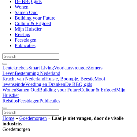
De BBQ-gids
Wonen
Samen Oud
Building your Future
Cultuur & Erfgoed
Mijn Huisdier
Reistips
Feestdagen
Publicaties
Lentekriebels
Smart Living
Voorjaarsvreugde
Zomers
Leven
Bestemming Nederland
Kracht van Nederland
Huisje, Boompje, Beestje
Mooi
levenseinde
Voeding en Dranken
De BBQ-gids
Wonen
Samen Oud
Building your Future
Cultuur & Erfgoed
Mijn
Huisdier
Reistips
Feestdagen
Publicaties
Home
»
Goedemorgen
»
Laat je niet vangen, door de visolie
industrie.
Goedemorgen