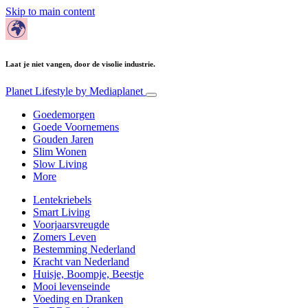
Skip to main content
Laat je niet vangen, door de visolie industrie.
Planet Lifestyle
by Mediaplanet
Goedemorgen
Goede Voornemens
Gouden Jaren
Slim Wonen
Slow Living
More
Lentekriebels
Smart Living
Voorjaarsvreugde
Zomers Leven
Bestemming Nederland
Kracht van Nederland
Huisje, Boompje, Beestje
Mooi levenseinde
Voeding en Dranken