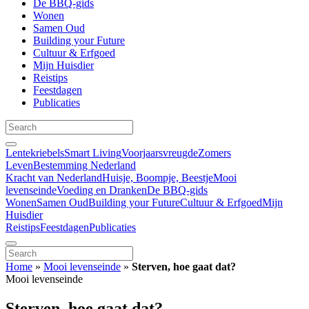
De BBQ-gids
Wonen
Samen Oud
Building your Future
Cultuur & Erfgoed
Mijn Huisdier
Reistips
Feestdagen
Publicaties
Lentekriebels
Smart Living
Voorjaarsvreugde
Zomers
Leven
Bestemming Nederland
Kracht van Nederland
Huisje, Boompje, Beestje
Mooi
levenseinde
Voeding en Dranken
De BBQ-gids
Wonen
Samen Oud
Building your Future
Cultuur & Erfgoed
Mijn
Huisdier
Reistips
Feestdagen
Publicaties
Home
»
Mooi levenseinde
»
Sterven, hoe gaat dat?
Mooi levenseinde
Sterven, hoe gaat dat?