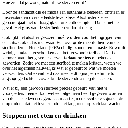
Hoe ziet dat gewone, natuurlijke sterven eruit?
Door de aandacht die de media aan euthanasie besteden, ontstaan er
misverstanden over de laatste levensfase. Alsof ieder sterven
gepaard gaat met ondraaglijk en uitzichtloos lijden. Dat is niet het
geval. Het gros van de sterfbedden verloopt rustig.
Ook lijkt het alsof er gekozen moét worden voor het ingrijpen van
een arts. Ook dat is niet waar. Een overgrote meerderheid van de
sterfbedden in Nederland (96%) eindigt zonder euthanasie. Er wordt
weinig aandacht geschonken aan het ‘gewone’ sterfbed. Dat is
jammer, want het gewone sterven is daardoor iets onbekends
geworden. Zodra we met een sterfbed te maken krijgen, weten we
over het algemeen nauwelijks wat er gebeurt of wat we moeten
verwachten. Onbekendheid daarmee leidt bijna per definitie tot
angstige gedachten, zowel bij de stervende als bij de naasten.
Wat er bij een gewoon sterfbed precies gebeurt, valt niet te
voorspellen, maar er kan wel een algemeen beeld gegeven worden
van de laatste levensdagen. Daarnaast zijn er specifieke signalen die
erop duiden dat het levenseinde niet lang meer op zich laat wachten.
Stoppen met eten en drinken
Om het moment van sterven te bespoedigen, kunnen ernstig zieke