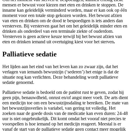
mensen er bewust voor kiezen met eten en drinken te stoppen. De
inname kan geleidelijk verminderd worden, maar er kan ook op één
moment voor een totale stop gekozen worden. Het bewust afzien
van eten en drinken om de dood te bespoedigen is iets anders dan
versterven. Bij versterven gaat het om het geleidelijk minder eten en
drinken als onderdeel van een terminale ziekte of ouderdom.
Versterven is geen actieve keuze terwijl bij het bewust afzien van
eten en drinken iemand uit overtuiging kiest voor het sterven
.
Palliatieve sedatie
Het lijden aan het eind van het leven kan zo zwaar zijn, dat het
verlagen van iemands bewustzijn (‘sederen’) het enige is dat de
situatie nog kan verlichten. Deze behandeling wordt palliatieve
sedatie genoemd.
Palliatieve sedatie is bedoeld om de patiënt rust te geven, zodat hij
geen pijn, benauwdheid, onrust en/of angst meer voelt. De arts dient
een medicijn toe om een bewustzijnsdaling te bereiken. De mate van
het bewustzijnsverlies is variabel, van gering tot volledig. Het
zoeken naar de goede dosis van de medicatie kan even duren: 24-48
uur is niet ongebruikelijk. Dit komt omdat het vooraf niet precies te
voorspellen is hoe iemand op het medicijn reageert. Meestal is er
vanaf de start van de palliatieve sedatie geen contact meer mogelijk