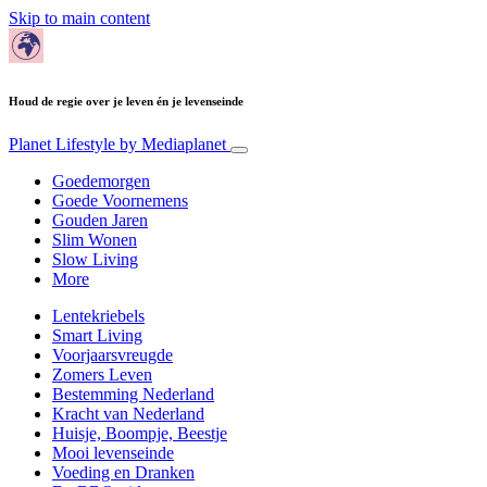
Skip to main content
Houd de regie over je leven én je levenseinde
Planet Lifestyle
by Mediaplanet
Goedemorgen
Goede Voornemens
Gouden Jaren
Slim Wonen
Slow Living
More
Lentekriebels
Smart Living
Voorjaarsvreugde
Zomers Leven
Bestemming Nederland
Kracht van Nederland
Huisje, Boompje, Beestje
Mooi levenseinde
Voeding en Dranken