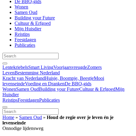
De BBQ-gids
Wonen
Samen Oud
Building your Future
Cultuur & Erfgoed
Mijn Huisdier
Reistips
Feestdagen
Publicaties
Lentekriebels
Smart Living
Voorjaarsvreugde
Zomers
Leven
Bestemming Nederland
Kracht van Nederland
Huisje, Boompje, Beestje
Mooi
levenseinde
Voeding en Dranken
De BBQ-gids
Wonen
Samen Oud
Building your Future
Cultuur & Erfgoed
Mijn
Huisdier
Reistips
Feestdagen
Publicaties
Home
»
Samen Oud
»
Houd de regie over je leven én je
levenseinde
Onnodige lijdensweg