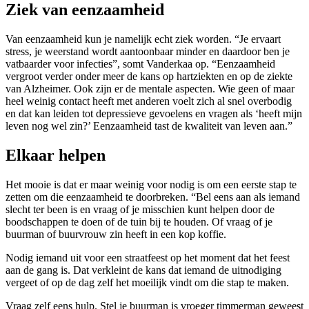
Ziek van eenzaamheid
Van eenzaamheid kun je namelijk echt ziek worden. “Je ervaart
stress, je weerstand wordt aantoonbaar minder en daardoor ben je
vatbaarder voor infecties”, somt Vanderkaa op. “Eenzaamheid
vergroot verder onder meer de kans op hartziekten en op de ziekte
van Alzheimer. Ook zijn er de mentale aspecten. Wie geen of maar
heel weinig contact heeft met anderen voelt zich al snel overbodig
en dat kan leiden tot depressieve gevoelens en vragen als ‘heeft mijn
leven nog wel zin?’ Eenzaamheid tast de kwaliteit van leven aan.”
Elkaar helpen
Het mooie is dat er maar weinig voor nodig is om een eerste stap te
zetten om die eenzaamheid te doorbreken. “Bel eens aan als iemand
slecht ter been is en vraag of je misschien kunt helpen door de
boodschappen te doen of de tuin bij te houden. Of vraag of je
buurman of buurvrouw zin heeft in een kop koffie.
Nodig iemand uit voor een straatfeest op het moment dat het feest
aan de gang is. Dat verkleint de kans dat iemand de uitnodiging
vergeet of op de dag zelf het moeilijk vindt om die stap te maken.
Vraag zelf eens hulp. Stel je buurman is vroeger timmerman geweest