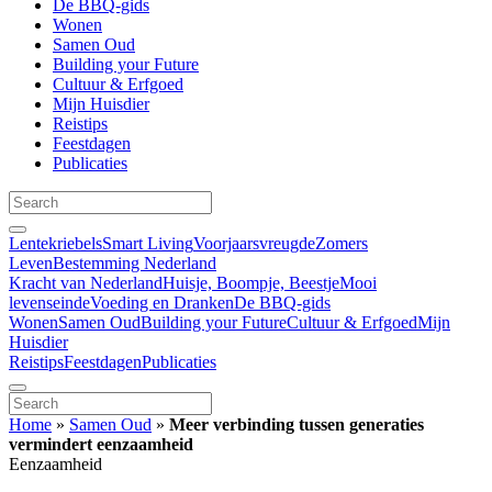
De BBQ-gids
Wonen
Samen Oud
Building your Future
Cultuur & Erfgoed
Mijn Huisdier
Reistips
Feestdagen
Publicaties
Lentekriebels
Smart Living
Voorjaarsvreugde
Zomers
Leven
Bestemming Nederland
Kracht van Nederland
Huisje, Boompje, Beestje
Mooi
levenseinde
Voeding en Dranken
De BBQ-gids
Wonen
Samen Oud
Building your Future
Cultuur & Erfgoed
Mijn
Huisdier
Reistips
Feestdagen
Publicaties
Home
»
Samen Oud
»
Meer verbinding tussen generaties
vermindert eenzaamheid
Eenzaamheid