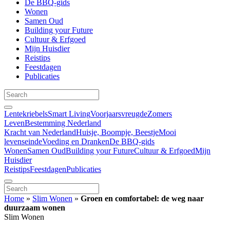
De BBQ-gids
Wonen
Samen Oud
Building your Future
Cultuur & Erfgoed
Mijn Huisdier
Reistips
Feestdagen
Publicaties
Lentekriebels
Smart Living
Voorjaarsvreugde
Zomers
Leven
Bestemming Nederland
Kracht van Nederland
Huisje, Boompje, Beestje
Mooi
levenseinde
Voeding en Dranken
De BBQ-gids
Wonen
Samen Oud
Building your Future
Cultuur & Erfgoed
Mijn
Huisdier
Reistips
Feestdagen
Publicaties
Home
»
Slim Wonen
»
Groen en comfortabel: de weg naar
duurzaam wonen
Slim Wonen