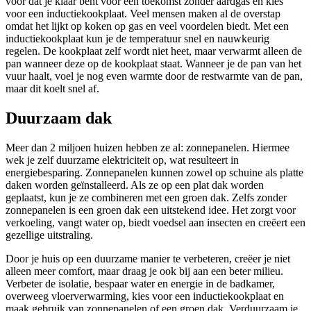
voor dat je klaar bent voor een toekomst zonder aardgas en kies
voor een inductiekookplaat. Veel mensen maken al de overstap
omdat het lijkt op koken op gas en veel voordelen biedt. Met een
inductiekookplaat kun je de temperatuur snel en nauwkeurig
regelen. De kookplaat zelf wordt niet heet, maar verwarmt alleen de
pan wanneer deze op de kookplaat staat. Wanneer je de pan van het
vuur haalt, voel je nog even warmte door de restwarmte van de pan,
maar dit koelt snel af.
Duurzaam dak
Meer dan 2 miljoen huizen hebben ze al: zonnepanelen. Hiermee
wek je zelf duurzame elektriciteit op, wat resulteert in
energiebesparing. Zonnepanelen kunnen zowel op schuine als platte
daken worden geïnstalleerd. Als ze op een plat dak worden
geplaatst, kun je ze combineren met een groen dak. Zelfs zonder
zonnepanelen is een groen dak een uitstekend idee. Het zorgt voor
verkoeling, vangt water op, biedt voedsel aan insecten en creëert een
gezellige uitstraling.
Door je huis op een duurzame manier te verbeteren, creëer je niet
alleen meer comfort, maar draag je ook bij aan een beter milieu.
Verbeter de isolatie, bespaar water en energie in de badkamer,
overweeg vloerverwarming, kies voor een inductiekookplaat en
maak gebruik van zonnepanelen of een groen dak. Verduurzaam je