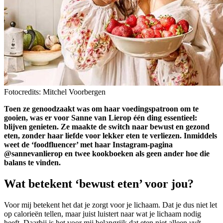
Fotocredits: Mitchel Voorbergen
Toen ze genoodzaakt was om haar voedingspatroon om te
gooien, was er voor Sanne van Lierop één ding essentieel:
blijven genieten. Ze maakte de switch naar bewust en gezond
eten, zonder haar liefde voor lekker eten te verliezen. Inmiddels
weet de ‘foodfluencer’ met haar Instagram-pagina
@sannevanlierop en twee kookboeken als geen ander hoe die
balans te vinden.
Wat betekent ‘bewust eten’ voor jou?
Voor mij betekent het dat je zorgt voor je lichaam. Dat je dus niet let
op calorieën tellen, maar juist luistert naar wat je lichaam nodig
heeft. Daarbij is het voor mij belangrijk dat eten niet alleen
vult
,