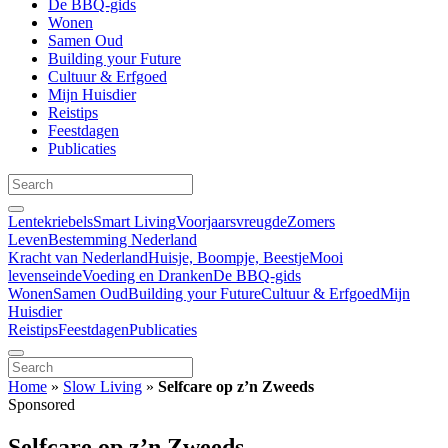
De BBQ-gids
Wonen
Samen Oud
Building your Future
Cultuur & Erfgoed
Mijn Huisdier
Reistips
Feestdagen
Publicaties
Lentekriebels
Smart Living
Voorjaarsvreugde
Zomers
Leven
Bestemming Nederland
Kracht van Nederland
Huisje, Boompje, Beestje
Mooi
levenseinde
Voeding en Dranken
De BBQ-gids
Wonen
Samen Oud
Building your Future
Cultuur & Erfgoed
Mijn
Huisdier
Reistips
Feestdagen
Publicaties
Home
»
Slow Living
»
Selfcare op z’n Zweeds
Sponsored
Selfcare op z’n Zweeds