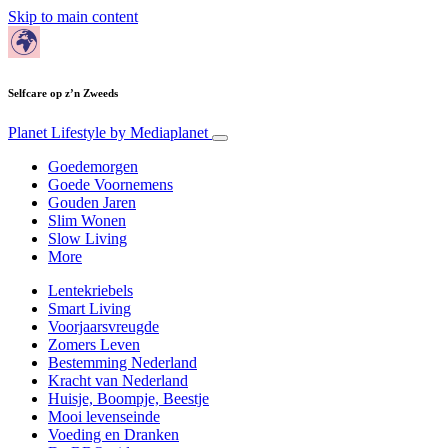
Skip to main content
Selfcare op z’n Zweeds
Planet Lifestyle
by Mediaplanet
Goedemorgen
Goede Voornemens
Gouden Jaren
Slim Wonen
Slow Living
More
Lentekriebels
Smart Living
Voorjaarsvreugde
Zomers Leven
Bestemming Nederland
Kracht van Nederland
Huisje, Boompje, Beestje
Mooi levenseinde
Voeding en Dranken