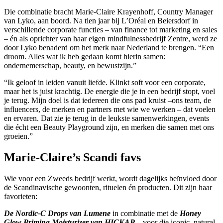
Die combinatie bracht Marie-Claire Krayenhoff, Country Manager
van Lyko, aan boord. Na tien jaar bij L’Oréal en Beiersdorf in
verschillende corporate functies – van finance tot marketing en sales
– én als oprichter van haar eigen mindfulnessbedrijf Zentre, werd ze
door Lyko benaderd om het merk naar Nederland te brengen. “Een
droom. Alles wat ik heb gedaan komt hierin samen:
ondernemerschap, beauty, en bewustzijn.”
“Ik geloof in leiden vanuit liefde. Klinkt soft voor een corporate,
maar het is juist krachtig. De energie die je in een bedrijf stopt, voel
je terug. Mijn doel is dat iedereen die ons pad kruist –ons team, de
influencers, de merken en partners met wie we werken – dat voelen
en ervaren. Dat zie je terug in de leukste samenwerkingen, events
die écht een Beauty Playground zijn, en merken die samen met ons
groeien.”
Marie-Claire’s Scandi favs
Wie voor een Zweeds bedrijf werkt, wordt dagelijks beïnvloed door
de Scandinavische gewoonten, rituelen én producten. Dit zijn haar
favorieten:
De Nordic-C Drops van Lumene
in combinatie met de
Honey
Glow Priming Moisturizer van HICKAP
– voor die iconic, natural