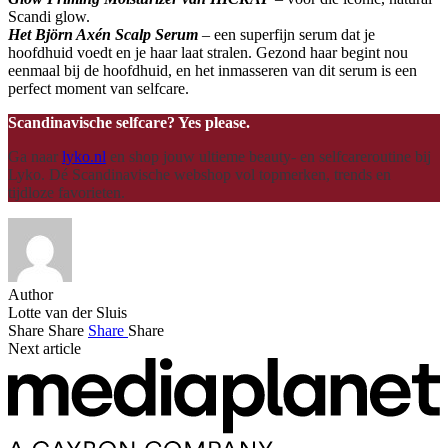
Scandi glow.
Het Björn Axén Scalp Serum
– een superfijn serum dat je
hoofdhuid voedt en je haar laat stralen. Gezond haar begint nou
eenmaal bij de hoofdhuid, en het inmasseren van dit serum is een
perfect moment van selfcare.
Scandinavische selfcare? Yes please.
Ga naar
lyko.nl
en shop jouw ultieme beauty- en selfcareroutine bij
Lyko. Dé Scandinavische webshop vol topmerken, trends en
tijdloze favorieten.
Author
Lotte van der Sluis
Share
Share
Share
Share
Next article