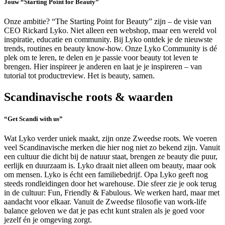
Jouw “Starting Point for Beauty”
Onze ambitie? “The Starting Point for Beauty” zijn – de visie van
CEO Rickard Lyko. Niet alleen een webshop, maar een wereld vol
inspiratie, educatie en community. Bij Lyko ontdek je de nieuwste
trends, routines en beauty know-how. Onze Lyko Community is dé
plek om te leren, te delen en je passie voor beauty tot leven te
brengen. Hier inspireer je anderen en laat je je inspireren – van
tutorial tot productreview. Het is beauty, samen.
Scandinavische roots & waarden
“Get Scandi with us”
Wat Lyko verder uniek maakt, zijn onze Zweedse roots. We voeren
veel Scandinavische merken die hier nog niet zo bekend zijn. Vanuit
een cultuur die dicht bij de natuur staat, brengen ze beauty die puur,
eerlijk en duurzaam is. Lyko draait niet alleen om beauty, maar ook
om mensen. Lyko is écht een familiebedrijf. Opa Lyko geeft nog
steeds rondleidingen door het warehouse. Die sfeer zie je ook terug
in de cultuur: Fun, Friendly & Fabulous. We werken hard, maar met
aandacht voor elkaar. Vanuit de Zweedse filosofie van work-life
balance geloven we dat je pas echt kunt stralen als je goed voor
jezelf én je omgeving zorgt.