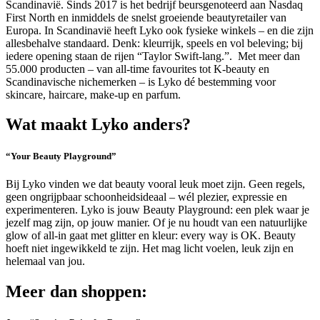
Scandinavië. Sinds 2017 is het bedrijf beursgenoteerd aan Nasdaq
First North en inmiddels de snelst groeiende beautyretailer van
Europa. In Scandinavië heeft Lyko ook fysieke winkels – en die zijn
allesbehalve standaard. Denk: kleurrijk, speels en vol beleving; bij
iedere opening staan de rijen “Taylor Swift-lang.”. Met meer dan
55.000 producten – van all-time favourites tot K-beauty en
Scandinavische nichemerken – is Lyko dé bestemming voor
skincare, haircare, make-up en parfum.
Wat maakt Lyko anders?
“Your Beauty Playground”
Bij Lyko vinden we dat beauty vooral leuk moet zijn. Geen regels,
geen ongrijpbaar schoonheidsideaal – wél plezier, expressie en
experimenteren. Lyko is jouw Beauty Playground: een plek waar je
jezelf mag zijn, op jouw manier. Of je nu houdt van een natuurlijke
glow of all-in gaat met glitter en kleur: every way is OK. Beauty
hoeft niet ingewikkeld te zijn. Het mag licht voelen, leuk zijn en
helemaal van jou.
Meer dan shoppen: