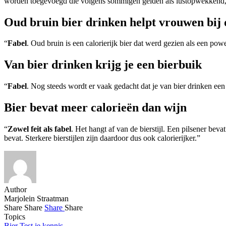
worden toegevoegd die volgens sommigen gelden als lustopwekkend, zo
Oud bruin bier drinken helpt vrouwen bij
“
Fabel
. Oud bruin is een calorierijk bier dat werd gezien als een powe
Van bier drinken krijg je een bierbuik
“
Fabel
. Nog steeds wordt er vaak gedacht dat je van bier drinken ee
Bier bevat meer calorieën dan wijn
“
Zowel feit als fabel
. Het hangt af van de bierstijl. Een pilsener be
bevat. Sterkere bierstijlen zijn daardoor dus ook calorierijker.”
Author
Marjolein Straatman
Share
Share
Share
Share
Topics
Bier
Test je kennis