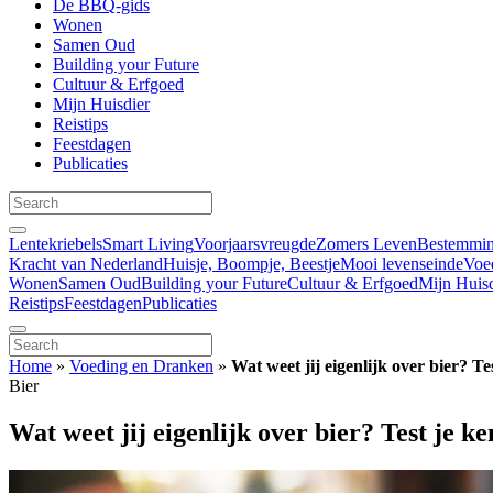
De BBQ-gids
Wonen
Samen Oud
Building your Future
Cultuur & Erfgoed
Mijn Huisdier
Reistips
Feestdagen
Publicaties
Lentekriebels
Smart Living
Voorjaarsvreugde
Zomers Leven
Bestemmin
Kracht van Nederland
Huisje, Boompje, Beestje
Mooi levenseinde
Voe
Wonen
Samen Oud
Building your Future
Cultuur & Erfgoed
Mijn Huisd
Reistips
Feestdagen
Publicaties
Home
»
Voeding en Dranken
»
Wat weet jij eigenlijk over bier? Te
Bier
Wat weet jij eigenlijk over bier? Test je ke