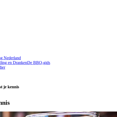
g Nederland
ding en Dranken
De BBQ-gids
ier
st je kennis
nnis