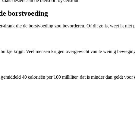
als oesters aan de biersoort oysterstout.”
 de borstvoeding
r-drank die de borstvoeding zou bevorderen. Of dit zo is, weet ik niet p
n buikje krijgt. Veel mensen krijgen overgewicht van te weinig beweging
vat gemiddeld 40 calorieën per 100 milliliter, dat is minder dan geldt v