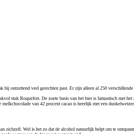
ank bij ontzettend veel gerechten past. Er zijn alleen al 250 verschillend
akvol stuk Roquefort. De zoete basis van het bier is fantastisch met he
e melkchocolade van 42 procent cacao is heerlijk met een dunkelweize
an zichzelf. Wel is het zo dat de alcohol natuurlijk helpt om te ont