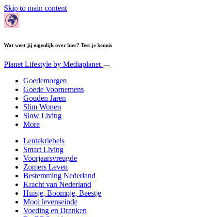
Skip to main content
Wat weet jij eigenlijk over bier? Test je kennis
Planet Lifestyle
by Mediaplanet
Goedemorgen
Goede Voornemens
Gouden Jaren
Slim Wonen
Slow Living
More
Lentekriebels
Smart Living
Voorjaarsvreugde
Zomers Leven
Bestemming Nederland
Kracht van Nederland
Huisje, Boompje, Beestje
Mooi levenseinde
Voeding en Dranken