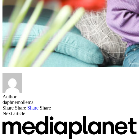
Author
daphnemollema
Share
Share
Share
Share
Next article