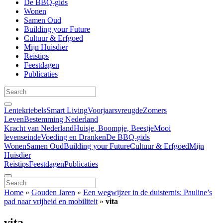
De BBQ-gids
Wonen
Samen Oud
Building your Future
Cultuur & Erfgoed
Mijn Huisdier
Reistips
Feestdagen
Publicaties
Lentekriebels
Smart Living
Voorjaarsvreugde
Zomers
Leven
Bestemming Nederland
Kracht van Nederland
Huisje, Boompje, Beestje
Mooi
levenseinde
Voeding en Dranken
De BBQ-gids
Wonen
Samen Oud
Building your Future
Cultuur & Erfgoed
Mijn
Huisdier
Reistips
Feestdagen
Publicaties
Home
»
Gouden Jaren
»
Een wegwijzer in de duisternis: Pauline’s
pad naar vrijheid en mobiliteit
»
vita
vita