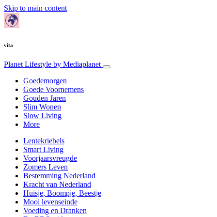
Skip to main content
vita
Planet Lifestyle
by Mediaplanet
Goedemorgen
Goede Voornemens
Gouden Jaren
Slim Wonen
Slow Living
More
Lentekriebels
Smart Living
Voorjaarsvreugde
Zomers Leven
Bestemming Nederland
Kracht van Nederland
Huisje, Boompje, Beestje
Mooi levenseinde
Voeding en Dranken