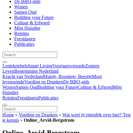
De BBQ-gids
Wonen
Samen Oud
Building your Future
Cultuur & Erfgoed
Mijn Huisdier
Reistips
Feestdagen
Publicaties
Lentekriebels
Smart Living
Voorjaarsvreugde
Zomers
Leven
Bestemming Nederland
Kracht van Nederland
Huisje, Boompje, Beestje
Mooi
levenseinde
Voeding en Dranken
De BBQ-gids
Wonen
Samen Oud
Building your Future
Cultuur & Erfgoed
Mijn
Huisdier
Reistips
Feestdagen
Publicaties
Home
»
Voeding en Dranken
»
Wat weet jij eigenlijk over bier? Test
je kennis
»
Online_Arvid-Bergstrom
Online_Arvid-Bergstrom