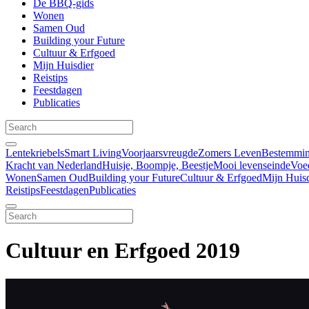
De BBQ-gids
Wonen
Samen Oud
Building your Future
Cultuur & Erfgoed
Mijn Huisdier
Reistips
Feestdagen
Publicaties
Lentekriebels
Smart Living
Voorjaarsvreugde
Zomers Leven
Bestemmin
Kracht van Nederland
Huisje, Boompje, Beestje
Mooi levenseinde
Voe
Wonen
Samen Oud
Building your Future
Cultuur & Erfgoed
Mijn Huisd
Reistips
Feestdagen
Publicaties
Cultuur en Erfgoed 2019