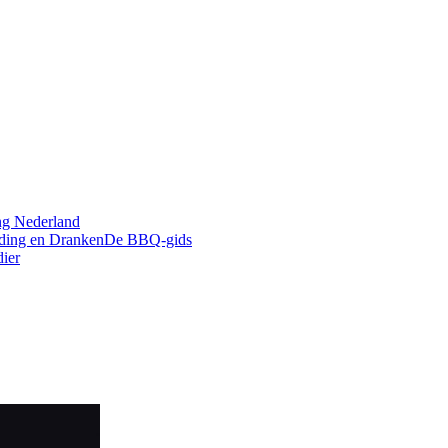
g Nederland
ding en Dranken
De BBQ-gids
ier