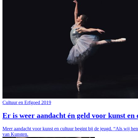
Cultuur en Erfgoed 2019
Er is weer aandacht én geld voor kunst en 
Meer aandacht voor kunst en cultuur begint bij de jeugd. “Als wij hen
van Kunsten.